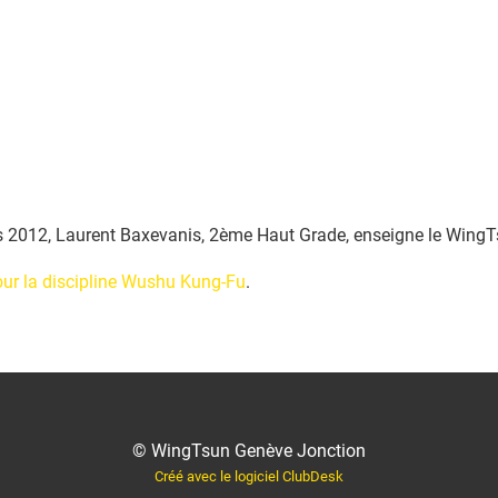
 2012, Laurent Baxevanis, 2ème Haut Grade, enseigne le WingT
our la discipline Wushu Kung-Fu
.
© WingTsun Genève Jonction
Créé avec le logiciel ClubDesk